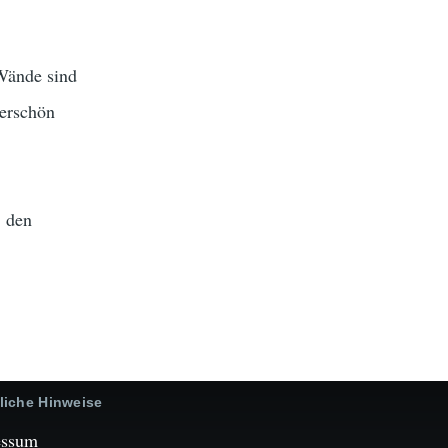
 Wände sind
derschön
i den
liche Hinweise
essum